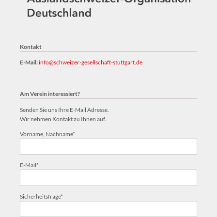
Kontakt
E-Mail:
info@schweizer-gesellschaft-stuttgart.de
Am Verein interessiert?
Senden Sie uns Ihre E-Mail Adresse.
Wir nehmen Kontakt zu Ihnen auf.
Pflichtfeld
Vorname, Nachname
*
Pflichtfeld
E-Mail
*
Pflichtfeld
Sicherheitsfrage
*