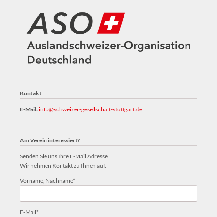
Kontakt
E-Mail:
info@schweizer-gesellschaft-stuttgart.de
Am Verein interessiert?
Senden Sie uns Ihre E-Mail Adresse.
Wir nehmen Kontakt zu Ihnen auf.
Pflichtfeld
Vorname, Nachname
*
Pflichtfeld
E-Mail
*