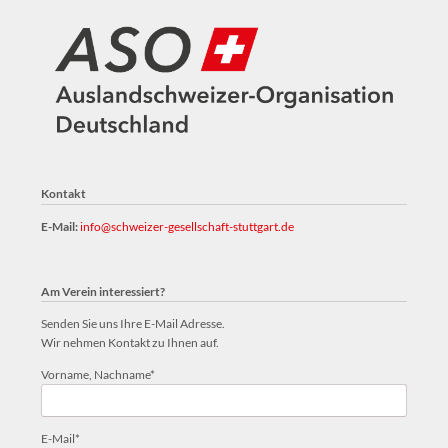
Kontakt
E-Mail:
info@schweizer-gesellschaft-stuttgart.de
Am Verein interessiert?
Senden Sie uns Ihre E-Mail Adresse.
Wir nehmen Kontakt zu Ihnen auf.
Pflichtfeld
Vorname, Nachname
*
Pflichtfeld
E-Mail
*