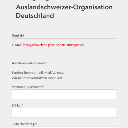
Kontakt
E-Mail:
info@schweizer-gesellschaft-stuttgart.de
Am Verein interessiert?
Senden Sie uns Ihre E-Mail Adresse.
Wir nehmen Kontakt zu Ihnen auf.
Pflichtfeld
Vorname, Nachname
*
Pflichtfeld
E-Mail
*
Pflichtfeld
Sicherheitsfrage
*